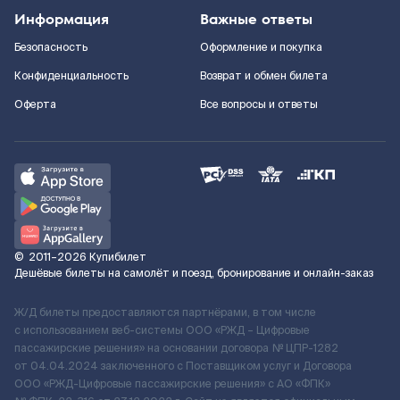
Информация
Важные ответы
Безопасность
Оформление и покупка
Конфиденциальность
Возврат и обмен билета
Оферта
Все вопросы и ответы
©
2011–2026
Купибилет
Дешёвые билеты на самолёт и поезд, бронирование и онлайн-заказ
Ж/Д билеты предоставляются партнёрами, в том числе
с использованием веб-системы ООО «РЖД – Цифровые
пассажирские решения» на основании договора № ЦПР-1282
от 04.04.2024 заключенного с Поставщиком услуг и Договора
ООО «РЖД-Цифровые пассажирские решения» c АО «ФПК»