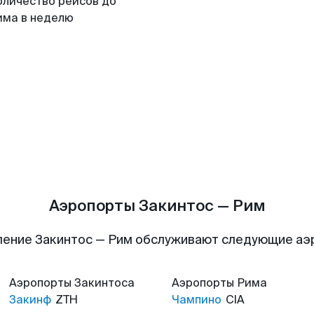
оличество рейсов до
има в неделю
Аэропорты Закинтос — Рим
ение Закинтос — Рим обслуживают следующие а
Аэропорты
Закинтоса
Аэропорты
Рима
Закинф
ZTH
Чампино
CIA