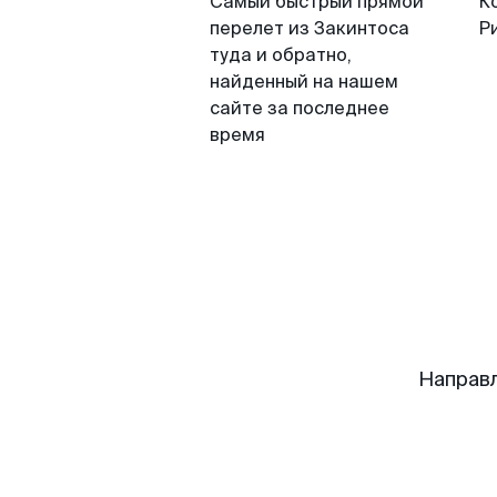
Самый быстрый прямой
К
перелет из Закинтоса
Р
туда и обратно,
найденный на нашем
сайте за последнее
время
Направл