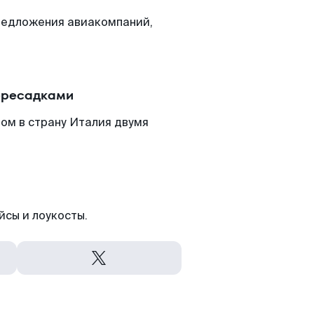
редложения авиакомпаний,
пересадками
ом в страну Италия двумя
йсы и лоукосты.