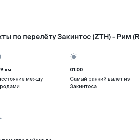
ты по перелёту Закинтос (ZTH) - Рим (
39 км
01:00
асстояние между
Самый ранний вылет из
ородами
Закинтоса