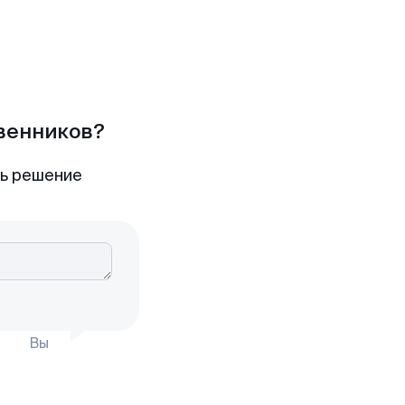
твенников?
ть решение
Вы