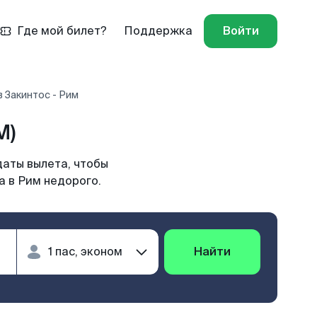
Где мой билет?
Поддержка
Войти
 Закинтос - Рим
M)
даты вылета, чтобы
а в Рим недорого.
Найти