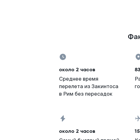
Фак
около 2 часов
8
Среднее время
Р
перелета из Закинтоса
г
в Рим без пересадок
около 2 часов
15