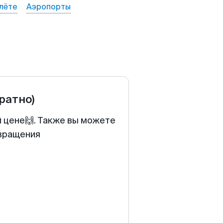
лёте
Аэропорты
братно)
й цене🙌. Также вы можете
звращения