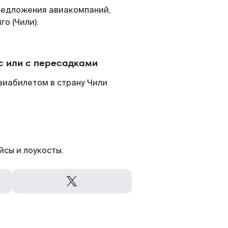
редложения авиакомпаний,
о (Чили).
с или с пересадками
авиабилетом в страну Чили
йсы и лоукосты.