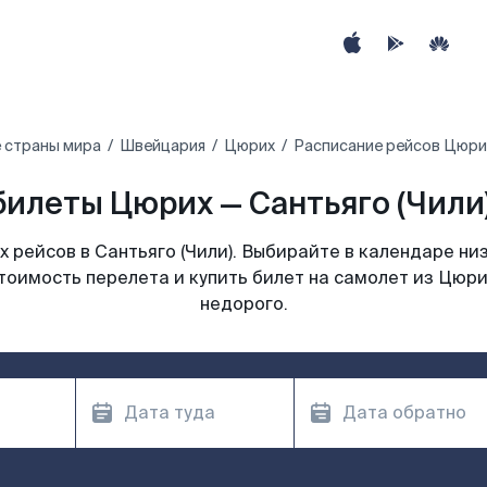
 страны мира
Швейцария
Цюрих
Расписание рейсов Цюрих
илеты Цюрих — Сантьяго (Чили)
 рейсов в Сантьяго (Чили). Выбирайте в календаре низ
тоимость перелета и купить билет на самолет из Цюрих
недорого.