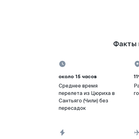
Факты п
около 15 часов
11
Среднее время
Р
перелета из Цюриха в
г
Сантьяго (Чили) без
пересадок