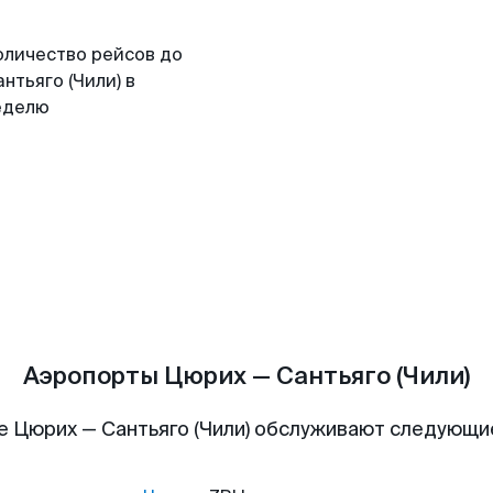
оличество рейсов до
нтьяго (Чили) в
еделю
Аэропорты Цюрих — Сантьяго (Чили)
е Цюрих — Сантьяго (Чили) обслуживают следующи