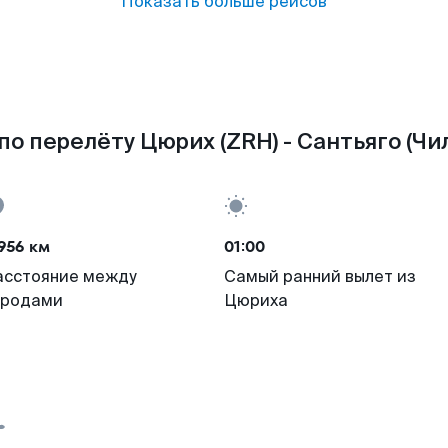
Показать больше рейсов
о перелёту Цюрих (ZRH) - Сантьяго (Чил
956 км
01:00
асстояние между
Самый ранний вылет из
ородами
Цюриха