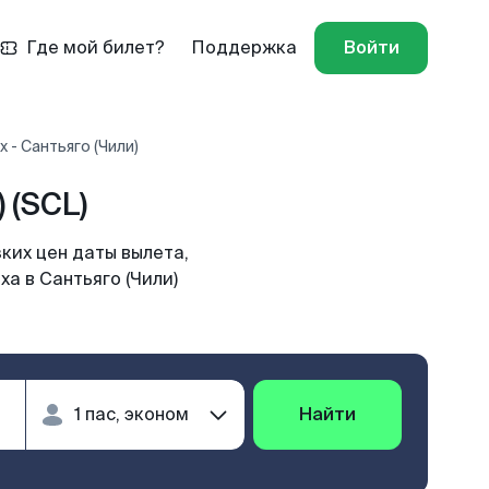
Где мой билет?
Поддержка
Войти
 - Сантьяго (Чили)
 (SCL)
ких цен даты вылета,
а в Сантьяго (Чили)
Найти