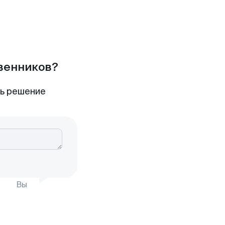
твенников?
ть решение
Вы