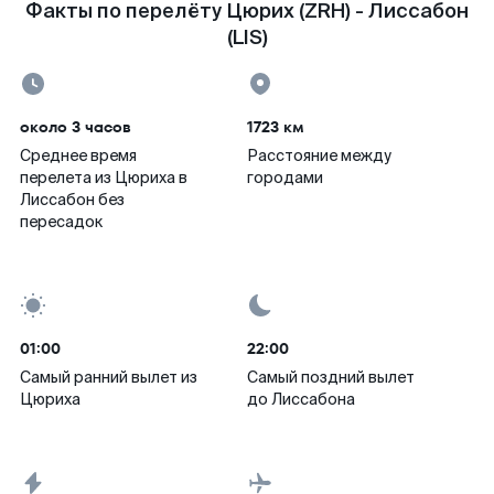
Факты по перелёту Цюрих (ZRH) - Лиссабон
(LIS)
около 3 часов
1723 км
Среднее время
Расстояние между
перелета из Цюриха в
городами
Лиссабон без
пересадок
01:00
22:00
Самый ранний вылет из
Самый поздний вылет
Цюриха
до Лиссабона