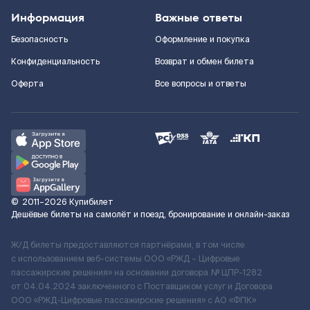
Информация
Важные ответы
Безопасность
Оформление и покупка
Конфиденциальность
Возврат и обмен билета
Оферта
Все вопросы и ответы
©
2011–2026
Купибилет
Дешёвые билеты на самолёт и поезд, бронирование и онлайн-заказ
Ж/Д билеты предоставляются партнёрами, в том числе
с использованием веб-системы ООО «РЖД – Цифровые
пассажирские решения» на основании договора № ЦПР-1282
от 04.04.2024 заключенного с Поставщиком услуг и Договора
ООО «РЖД-Цифровые пассажирские решения» c АО «ФПК»