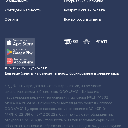
Безопасность
Оформление и покупка
Конфиденциальность
Возврат и обмен билета
Оферта
Все вопросы и ответы
©
2011–2026
Купибилет
Дешёвые билеты на самолёт и поезд, бронирование и онлайн-заказ
Ж/Д билеты предоставляются партнёрами, в том числе
с использованием веб-системы ООО «РЖД – Цифровые
пассажирские решения» на основании договора № ЦПР-1282
от 04.04.2024 заключенного с Поставщиком услуг и Договора
ООО «РЖД-Цифровые пассажирские решения» c АО «ФПК»
№ ФПК-22-316 от 27.12.2022 г. Сайт не является официальным
ресурсом ОАО «РЖД». Стоимость билетов включает сервисный
сбор. Итоговая цена отображена на экране подтверждения покупки.