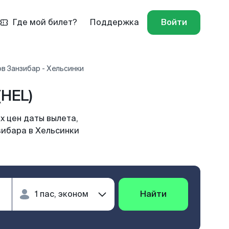
Где мой билет?
Поддержка
Войти
в Занзибар - Хельсинки
(HEL)
х цен даты вылета,
зибара в Хельсинки
Найти