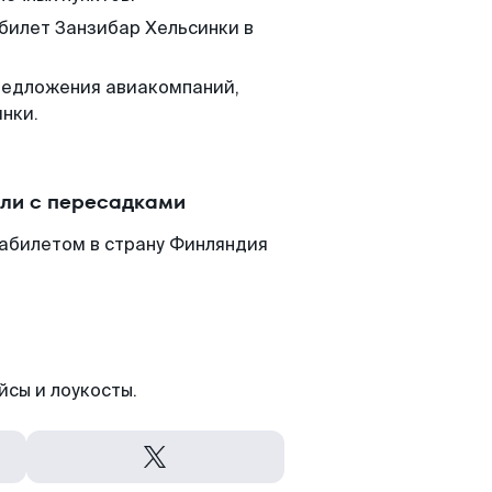
 билет Занзибар Хельсинки в
редложения авиакомпаний,
нки.
или с пересадками
иабилетом в страну Финляндия
йсы и лоукосты.