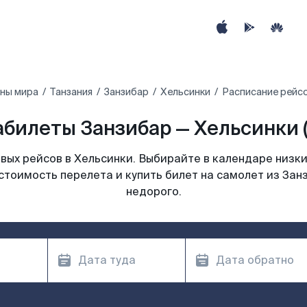
аны мира
Танзания‎
Занзибар
Хельсинки
Расписание рейсо
билеты Занзибар — Хельсинки 
ых рейсов в Хельсинки. Выбирайте в календаре низки
стоимость перелета и купить билет на самолет из Зан
недорого.