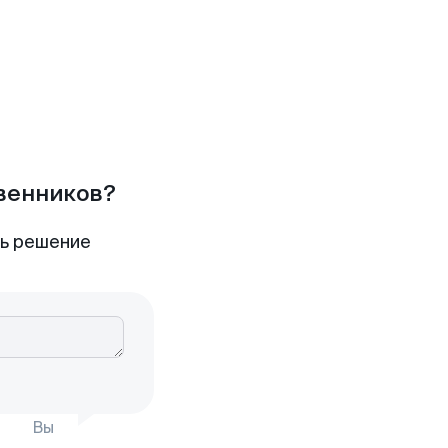
твенников?
ть решение
Вы