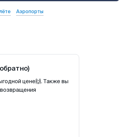
лёте
Аэропорты
 обратно)
ыгодной цене🙌. Также вы
у возвращения