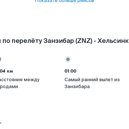
Показать больше рейсов
по перелёту Занзибар (ZNZ) - Хельсинк
504 км
01:00
асстояние между
Самый ранний вылет из
ородами
Занзибара