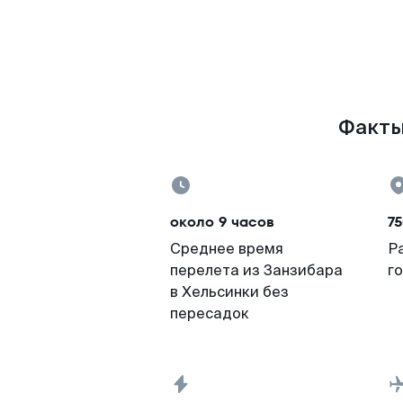
Факты 
около 9 часов
7
Среднее время
Р
перелета из Занзибара
г
в Хельсинки без
пересадок