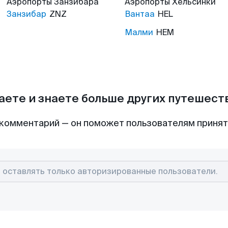
Аэропорты
Занзибара
Аэропорты
Хельсинки
Занзибар
ZNZ
Вантаа
HEL
Малми
HEM
аете и знаете больше других путешес
комментарий — он поможет пользователям приня