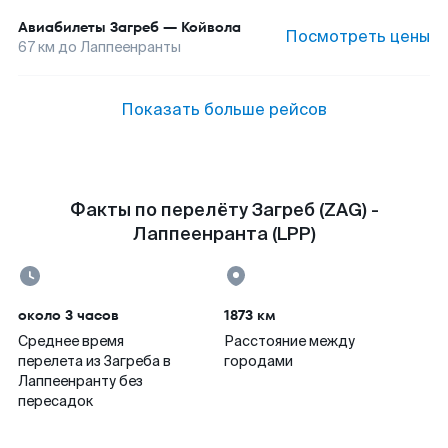
Авиабилеты
Загреб
—
Койвола
Посмотреть цены
67
км до
Лаппеенранты
Показать больше рейсов
Факты по перелёту Загреб (ZAG) -
Лаппеенранта (LPP)
около 3 часов
1873 км
Среднее время
Расстояние между
перелета из Загреба в
городами
Лаппеенранту без
пересадок