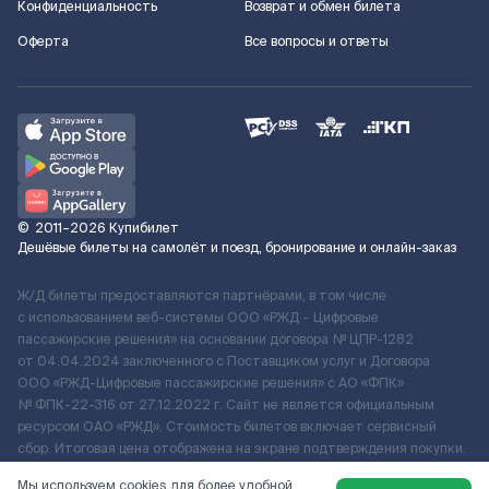
Конфиденциальность
Возврат и обмен билета
Оферта
Все вопросы и ответы
©
2011–2026
Купибилет
Дешёвые билеты на самолёт и поезд, бронирование и онлайн-заказ
Ж/Д билеты предоставляются партнёрами, в том числе
с использованием веб-системы ООО «РЖД – Цифровые
пассажирские решения» на основании договора № ЦПР-1282
от 04.04.2024 заключенного с Поставщиком услуг и Договора
ООО «РЖД-Цифровые пассажирские решения» c АО «ФПК»
№ ФПК-22-316 от 27.12.2022 г. Сайт не является официальным
ресурсом ОАО «РЖД». Стоимость билетов включает сервисный
сбор. Итоговая цена отображена на экране подтверждения покупки.
По вопросам рассмотрения обращений, жалоб, претензий граждан
Мы используем cookies для более удобной