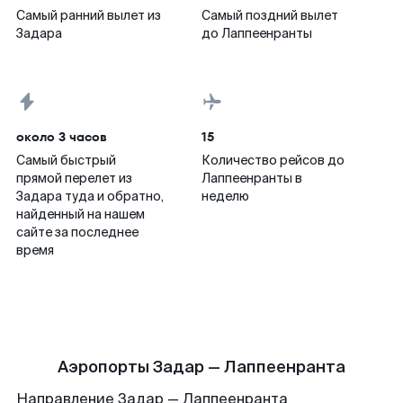
Самый ранний вылет из
Самый поздний вылет
Задара
до Лаппеенранты
около 3 часов
15
Самый быстрый
Количество рейсов до
прямой перелет из
Лаппеенранты в
Задара туда и обратно,
неделю
найденный на нашем
сайте за последнее
время
Аэропорты Задар — Лаппеенранта
Направление Задар — Лаппеенранта