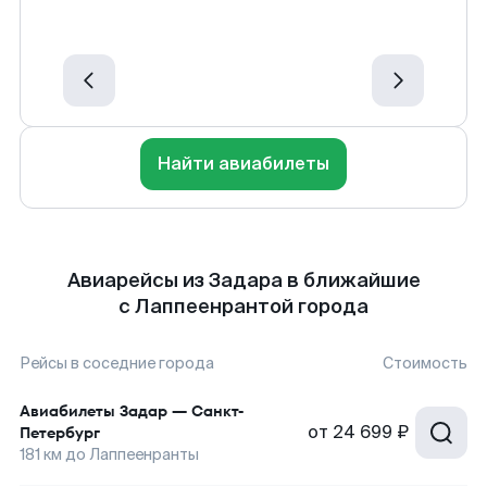
Найти авиабилеты
Авиарейсы из Задара в ближайшие
с Лаппеенрантой города
Рейсы в соседние города
Стоимость
Авиабилеты
Задар
—
Санкт-
от
24 699 ₽
Петербург
181
км до
Лаппеенранты