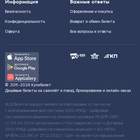
Информация
Важные ответы
Безопасность
Оформление и покупка
Конфиденциальность
Возврат и обмен билета
Оферта
Все вопросы и ответы
©
2011–2026
Купибилет
Дешёвые билеты на самолёт и поезд, бронирование и онлайн-заказ
Ж/Д билеты предоставляются партнёрами, в том числе
с использованием веб-системы ООО «РЖД – Цифровые
пассажирские решения» на основании договора № ЦПР-1282
от 04.04.2024 заключенного с Поставщиком услуг и Договора
ООО «РЖД-Цифровые пассажирские решения» c АО «ФПК»
№ ФПК-22-316 от 27.12.2022 г. Сайт не является официальным