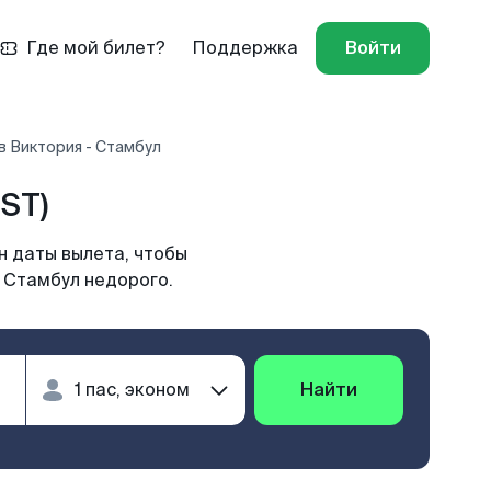
Где мой билет?
Поддержка
Войти
в Виктория - Стамбул
ST)
н даты вылета, чтобы
 Стамбул недорого.
Найти