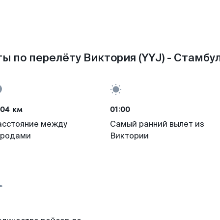
ы по перелёту Виктория (YYJ) - Стамбул 
704 км
01:00
асстояние между
Самый ранний вылет из
ородами
Виктории