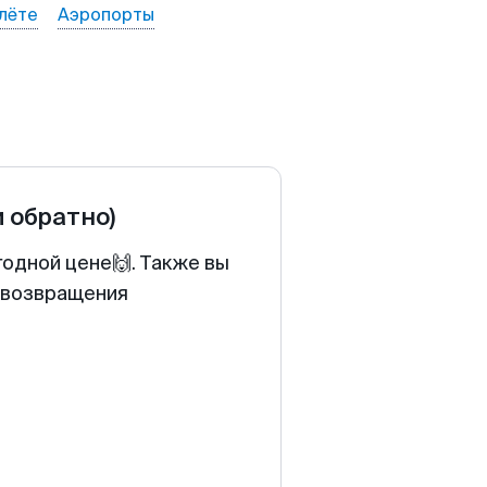
лёте
Аэропорты
и обратно)
годной цене🙌. Также вы
у возвращения