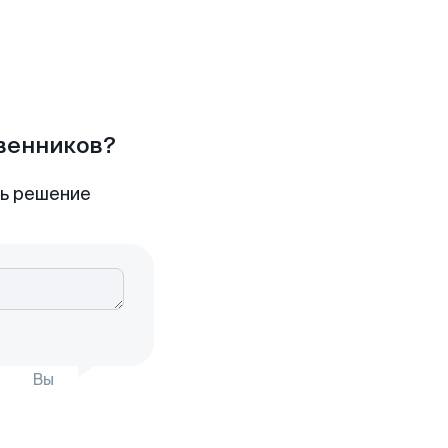
твенников?
ть решение
Вы