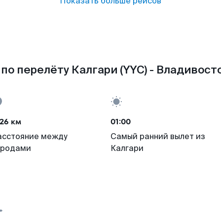
Показать больше рейсов
по перелёту Калгари (YYC) - Владивосто
26 км
01:00
асстояние между
Самый ранний вылет из
ородами
Калгари