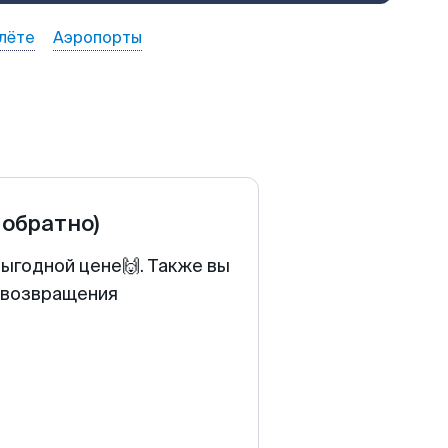
лёте
Аэропорты
 обратно)
выгодной цене🙌. Также вы
у возвращения