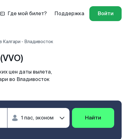
Где мой билет?
Поддержка
Войти
в Калгари - Владивосток
(VVO)
их цен даты вылета,
гари во Владивосток
Найти