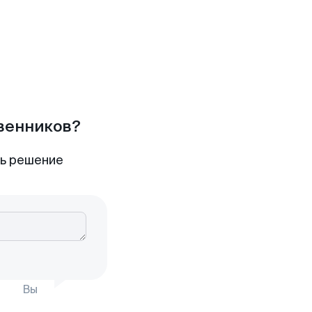
твенников?
ть решение
Вы