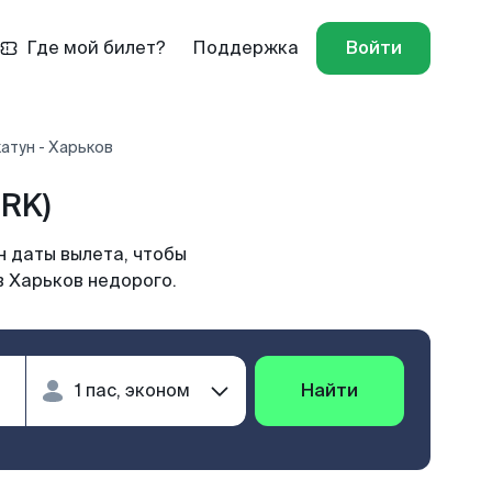
Где мой билет?
Поддержка
Войти
атун - Харьков
RK)
н даты вылета, чтобы
в Харьков недорого.
Найти