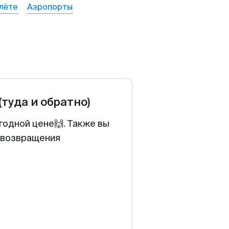
лёте
Аэропорты
(туда и обратно)
годной цене🙌. Также вы
у возвращения