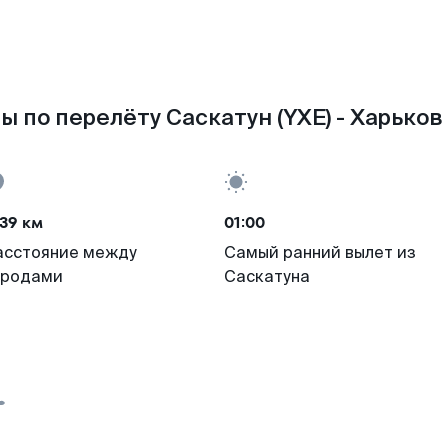
ы по перелёту Саскатун (YXE) - Харьков 
39 км
01:00
асстояние между
Самый ранний вылет из
ородами
Саскатуна