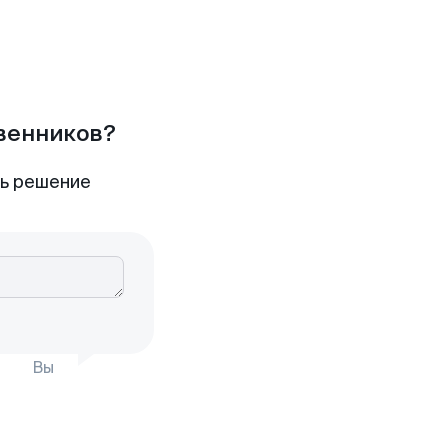
твенников?
ть решение
Вы