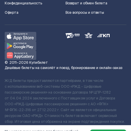
Конфиденциальность
Возврат и обмен билета
Оферта
Все вопросы и ответы
©
2011–2026
Купибилет
Дешёвые билеты на самолёт и поезд, бронирование и онлайн-заказ
Ж/Д билеты предоставляются партнёрами, в том числе
с использованием веб-системы ООО «РЖД – Цифровые
пассажирские решения» на основании договора № ЦПР-1282
от 04.04.2024 заключенного с Поставщиком услуг и Договора
ООО «РЖД-Цифровые пассажирские решения» c АО «ФПК»
№ ФПК-22-316 от 27.12.2022 г. Сайт не является официальным
ресурсом ОАО «РЖД». Стоимость билетов включает сервисный
сбор. Итоговая цена отображена на экране подтверждения покупки.
По вопросам рассмотрения обращений, жалоб, претензий граждан