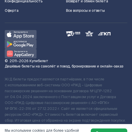
Конфиденциальность
Возврат и обмен билета
Оферта
Все вопросы и ответы
©
2011–2026
Купибилет
Дешёвые билеты на самолёт и поезд, бронирование и онлайн-заказ
Ж/Д билеты предоставляются партнёрами, в том числе
с использованием веб-системы ООО «РЖД – Цифровые
пассажирские решения» на основании договора № ЦПР-1282
от 04.04.2024 заключенного с Поставщиком услуг и Договора
ООО «РЖД-Цифровые пассажирские решения» c АО «ФПК»
№ ФПК-22-316 от 27.12.2022 г. Сайт не является официальным
ресурсом ОАО «РЖД». Стоимость билетов включает сервисный
сбор. Итоговая цена отображена на экране подтверждения покупки.
По вопросам рассмотрения обращений, жалоб, претензий граждан
Мы используем cookies для более удобной