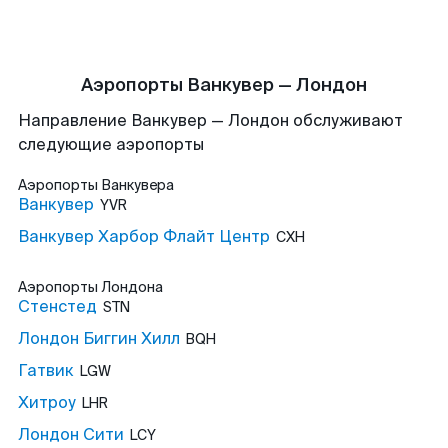
Аэропорты Ванкувер — Лондон
Направление Ванкувер — Лондон обслуживают
следующие аэропорты
Аэропорты
Ванкувера
Ванкувер
YVR
Ванкувер Харбор Флайт Центр
CXH
Аэропорты
Лондона
Стенстед
STN
Лондон Биггин Хилл
BQH
Гатвик
LGW
Хитроу
LHR
Лондон Сити
LCY