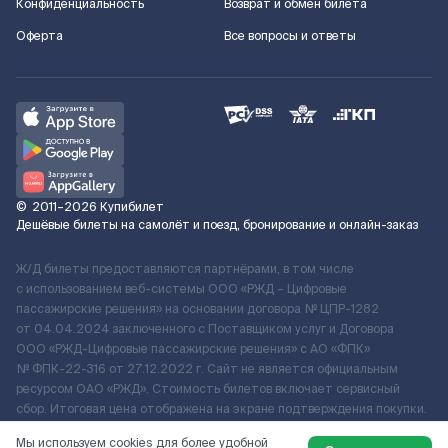
Конфиденциальность
Возврат и обмен билета
Оферта
Все вопросы и ответы
©
2011–2026
Купибилет
Дешёвые билеты на самолёт и поезд, бронирование и онлайн-заказ
Ж/Д билеты предоставляются партнёрами, в том числе
с использованием веб-системы ООО «РЖД – Цифровые
пассажирские решения» на основании договора № ЦПР-1282
от 04.04.2024 заключенного с Поставщиком услуг и Договора
ООО «РЖД-Цифровые пассажирские решения» c АО «ФПК»
№ ФПК-22-316 от 27.12.2022 г. Сайт не является официальным
ресурсом ОАО «РЖД». Стоимость билетов включает сервисный
сбор. Итоговая цена отображена на экране подтверждения покупки.
По вопросам рассмотрения обращений, жалоб, претензий граждан
Мы используем cookies для более удобной