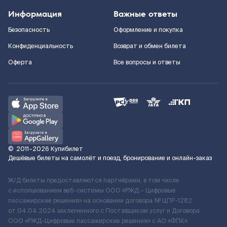
Информация
Важные ответы
Безопасность
Оформление и покупка
Конфиденциальность
Возврат и обмен билета
Оферта
Все вопросы и ответы
©
2011–2026
Купибилет
Дешёвые билеты на самолёт и поезд, бронирование и онлайн-заказ
Ж/Д билеты предоставляются партнёрами, в том числе
с использованием веб-системы ООО «РЖД – Цифровые
пассажирские решения» на основании договора № ЦПР-1282
от 04.04.2024 заключенного с Поставщиком услуг и Договора
ООО «РЖД-Цифровые пассажирские решения» c АО «ФПК»