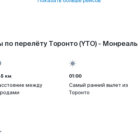
Показать больше рейсов
 по перелёту Торонто (YTO) - Монреаль
45 км
01:00
асстояние между
Самый ранний вылет из
ородами
Торонто