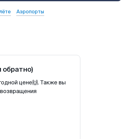
лёте
Аэропорты
и обратно)
годной цене🙌. Также вы
у возвращения