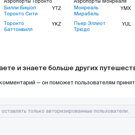
Аэропорты
Торонто
Аэропорты
Монреаля
Билли Бишоп
Монреаль
YTZ
YMX
Торонто Сити
Мирабель
Торонто
Пьер Эллиот
YKZ
YUL
Баттонвилл
Трюдо
аете и знаете больше других путешес
комментарий — он поможет пользователям приня