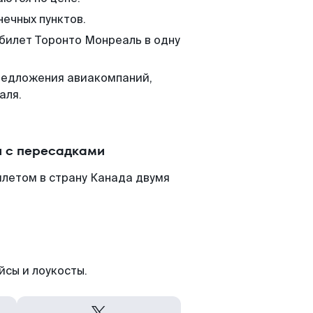
нечных пунктов.
 билет Торонто Монреаль в одну
редложения авиакомпаний,
аля.
и с пересадками
илетом в страну Канада двумя
йсы и лоукосты.