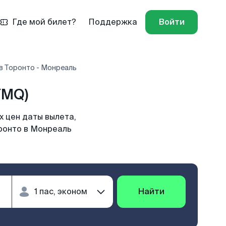
Где мой билет?
Поддержка
Войти
в Торонто - Монреаль
YMQ)
 цен даты вылета,
оронто в Монреаль
Найти