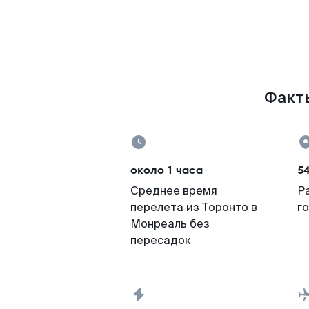
Факты
около 1 часа
5
Среднее время
Р
перелета из Торонто в
г
Монреаль без
пересадок