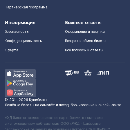
Партнерская программа
Информация
Важные ответы
Безопасность
Оформление и покупка
Конфиденциальность
Возврат и обмен билета
Оферта
Все вопросы и ответы
©
2011–2026
Купибилет
Дешёвые билеты на самолёт и поезд, бронирование и онлайн-заказ
Ж/Д билеты предоставляются партнёрами, в том числе
с использованием веб-системы ООО «РЖД – Цифровые
пассажирские решения» на основании договора № ЦПР-1282