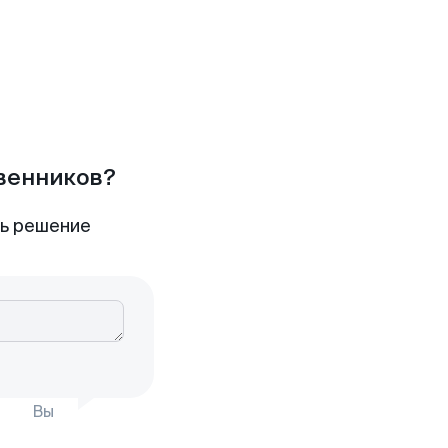
твенников?
ть решение
Вы