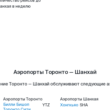
оличество рейсов до
анхая в неделю
Аэропорты Торонто — Шанхай
ние Торонто — Шанхай обслуживают следующие 
Аэропорты
Торонто
Аэропорты
Шанхая
Билли Бишоп
YTZ
Хонгкьяо
SHA
Торонто Сити