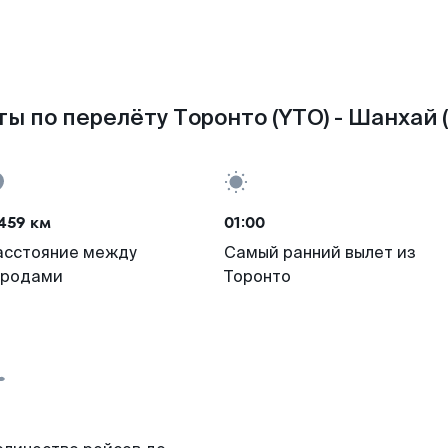
ы по перелёту Торонто (YTO) - Шанхай 
459 км
01:00
асстояние между
Самый ранний вылет из
ородами
Торонто