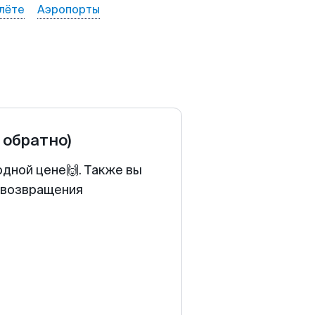
лёте
Аэропорты
и обратно)
одной цене🙌. Также вы
у возвращения