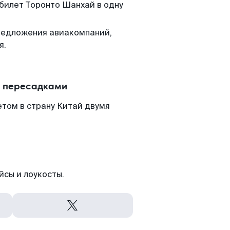
 билет Торонто Шанхай в одну
редложения авиакомпаний,
я.
с пересадками
том в страну Китай двумя
йсы и лоукосты.