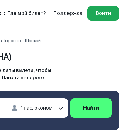
Где мой билет?
Поддержка
Войти
в Торонто - Шанхай
HA)
 даты вылета, чтобы
 Шанхай недорого.
Найти