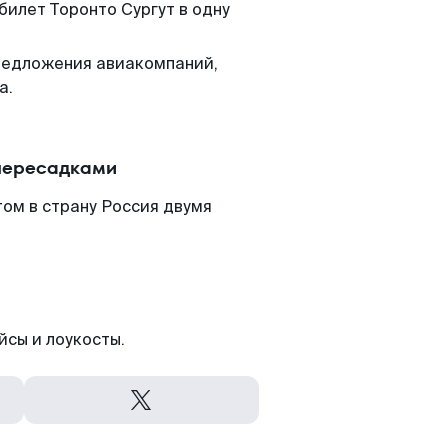
билет Торонто Сургут в одну
редложения авиакомпаний,
а.
 пересадками
том в страну Россия двумя
йсы и лоукосты.