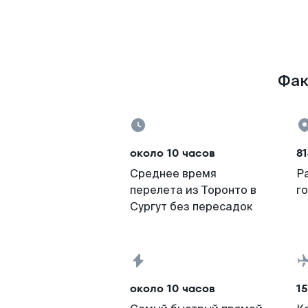
Фак
около 10 часов
81
Среднее время
Р
перелета из Торонто в
г
Сургут без пересадок
около 10 часов
15