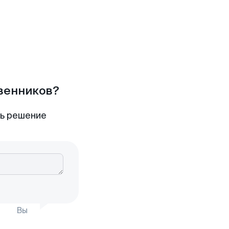
твенников?
ть решение
Вы