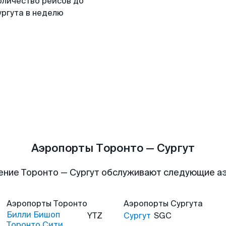
оличество рейсов до
ургута в неделю
Аэропорты Торонто — Сургут
ение Торонто — Сургут обслуживают следующие а
Аэропорты
Торонто
Аэропорты
Сургута
Билли Бишоп
YTZ
Сургут
SGC
Торонто Сити