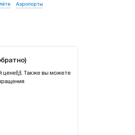
лёте
Аэропорты
обратно)
й цене🙌. Также вы можете
звращения