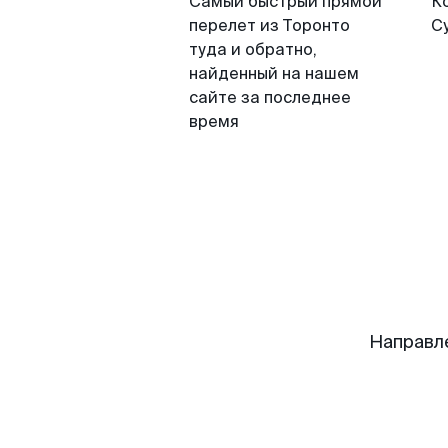
Самый быстрый прямой
К
перелет из Торонто
С
туда и обратно,
найденный на нашем
сайте за последнее
время
Направл