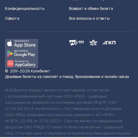
Конфиденциальность
Возврат и обмен билета
Оферта
Все вопросы и ответы
©
2011–2026
Купибилет
Дешёвые билеты на самолёт и поезд, бронирование и онлайн-заказ
Ж/Д билеты предоставляются партнёрами, в том числе
с использованием веб-системы ООО «РЖД – Цифровые
пассажирские решения» на основании договора № ЦПР-1282
от 04.04.2024 заключенного с Поставщиком услуг и Договора
ООО «РЖД-Цифровые пассажирские решения» c АО «ФПК»
№ ФПК-22-316 от 27.12.2022 г. Сайт не является официальным
ресурсом ОАО «РЖД». Стоимость билетов включает сервисный
сбор. Итоговая цена отображена на экране подтверждения покупки.