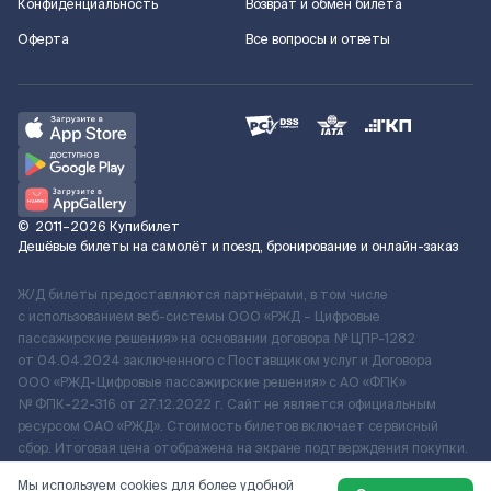
Конфиденциальность
Возврат и обмен билета
Оферта
Все вопросы и ответы
©
2011–2026
Купибилет
Дешёвые билеты на самолёт и поезд, бронирование и онлайн-заказ
Ж/Д билеты предоставляются партнёрами, в том числе
с использованием веб-системы ООО «РЖД – Цифровые
пассажирские решения» на основании договора № ЦПР-1282
от 04.04.2024 заключенного с Поставщиком услуг и Договора
ООО «РЖД-Цифровые пассажирские решения» c АО «ФПК»
№ ФПК-22-316 от 27.12.2022 г. Сайт не является официальным
ресурсом ОАО «РЖД». Стоимость билетов включает сервисный
сбор. Итоговая цена отображена на экране подтверждения покупки.
По вопросам рассмотрения обращений, жалоб, претензий граждан
Мы используем cookies для более удобной