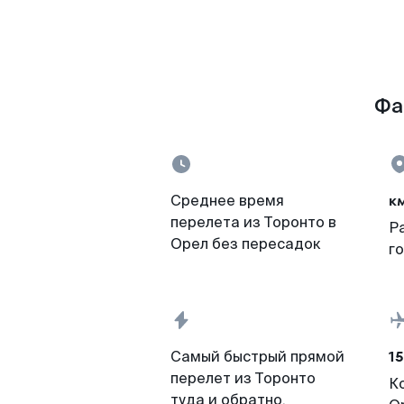
Фа
к
Среднее время
перелета из Торонто в
Р
Орел без пересадок
г
15
Самый быстрый прямой
перелет из Торонто
К
туда и обратно,