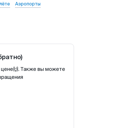
лёте
Аэропорты
братно)
 цене🙌. Также вы можете
звращения