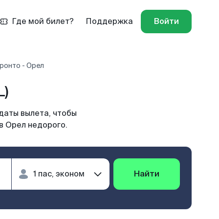
Где мой билет?
Поддержка
Войти
ронто - Орел
L)
даты вылета, чтобы
в Орел недорого.
Найти