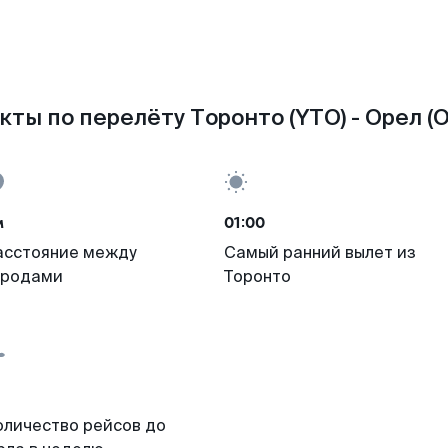
кты по перелёту Торонто (YTO) - Орел (O
м
01:00
асстояние между
Самый ранний вылет из
ородами
Торонто
оличество рейсов до