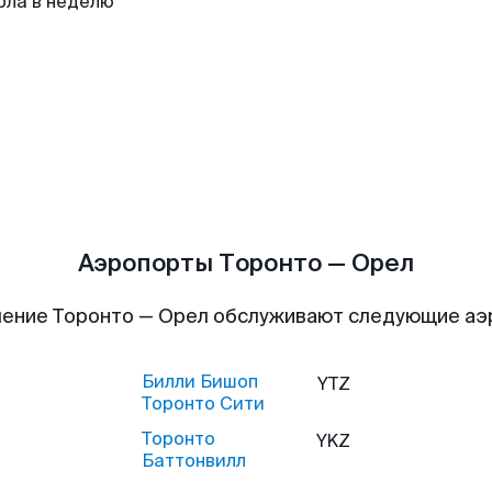
рла в неделю
Аэропорты Торонто — Орел
ение Торонто — Орел обслуживают следующие а
Билли Бишоп
YTZ
Торонто Сити
Торонто
YKZ
Баттонвилл