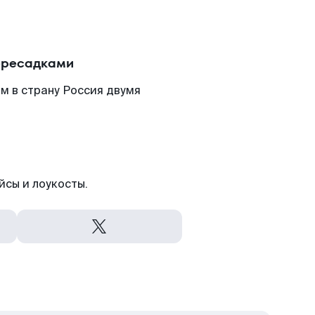
пересадками
м в страну Россия двумя
йсы и лоукосты.