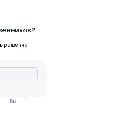
твенников?
ть решение
Вы