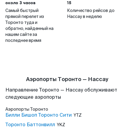
около 3 часов
15
Самый быстрый
Количество рейсов до
прямой перелет из
Нассау в неделю
Торонто туда и
обратно, найденный на
нашем сайте за
последнее время
Аэропорты Торонто — Нассау
Направление Торонто — Нассау обслуживают
следующие аэропорты
Аэропорты
Торонто
Билли Бишоп Торонто Сити
YTZ
Торонто Баттонвилл
YKZ