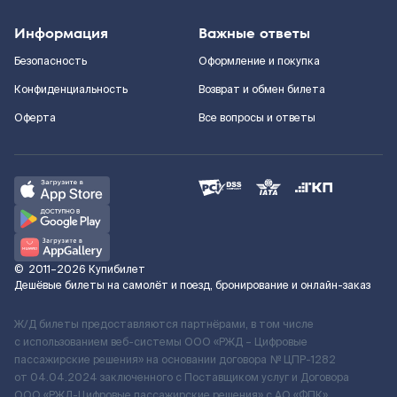
Информация
Важные ответы
Безопасность
Оформление и покупка
Конфиденциальность
Возврат и обмен билета
Оферта
Все вопросы и ответы
©
2011–2026
Купибилет
Дешёвые билеты на самолёт и поезд, бронирование и онлайн-заказ
Ж/Д билеты предоставляются партнёрами, в том числе
с использованием веб-системы ООО «РЖД – Цифровые
пассажирские решения» на основании договора № ЦПР-1282
от 04.04.2024 заключенного с Поставщиком услуг и Договора
ООО «РЖД-Цифровые пассажирские решения» c АО «ФПК»