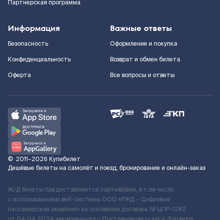
Партнерская программа
Информация
Важные ответы
Безопасность
Оформление и покупка
Конфиденциальность
Возврат и обмен билета
Оферта
Все вопросы и ответы
©
2011–2026
Купибилет
Дешёвые билеты на самолёт и поезд, бронирование и онлайн-заказ
Ж/Д билеты предоставляются партнёрами, в том числе
с использованием веб-системы ООО «РЖД – Цифровые
пассажирские решения» на основании договора № ЦПР-1282
от 04.04.2024 заключенного с Поставщиком услуг и Договора