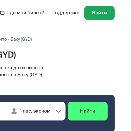
Где мой билет?
Поддержка
Войти
то - Баку (GYD)
GYD)
х цен даты вылета,
онто в Баку (GYD)
Найти