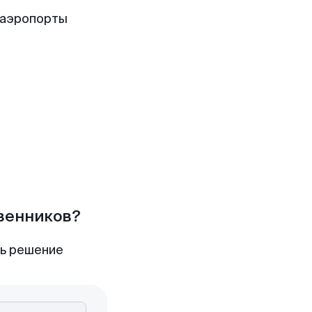
 аэропорты
твенников?
ть решение