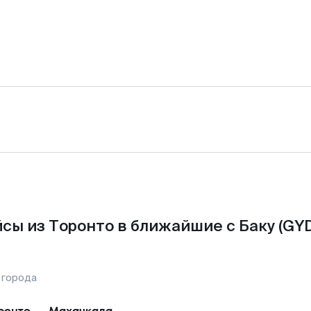
сы из Торонто в ближайшие с Баку (GYD
 города
ронто
—
Махачкала