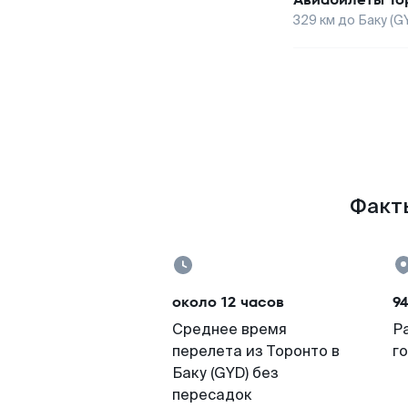
329
км до
Баку (G
Факты
около 12 часов
9
Среднее время
Р
перелета из Торонто в
г
Баку (GYD) без
пересадок