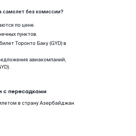
а самолет без комиссии?
аются по цене.
нечных пунктов.
билет Торонто Баку (GYD) в
редложения авиакомпаний,
YD).
ли с пересадками
билетом в страну Азербайджан