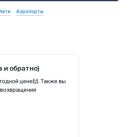
лёте
Аэропорты
а и обратно)
ыгодной цене🙌. Также вы
у возвращения