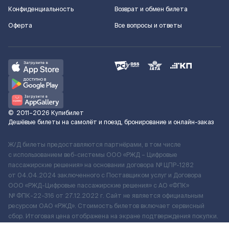
Конфиденциальность
Возврат и обмен билета
Оферта
Все вопросы и ответы
©
2011–2026
Купибилет
Дешёвые билеты на самолёт и поезд, бронирование и онлайн-заказ
Ж/Д билеты предоставляются партнёрами, в том числе
с использованием веб-системы ООО «РЖД – Цифровые
пассажирские решения» на основании договора № ЦПР-1282
от 04.04.2024 заключенного с Поставщиком услуг и Договора
ООО «РЖД-Цифровые пассажирские решения» c АО «ФПК»
№ ФПК-22-316 от 27.12.2022 г. Сайт не является официальным
ресурсом ОАО «РЖД». Стоимость билетов включает сервисный
сбор. Итоговая цена отображена на экране подтверждения покупки.
По вопросам рассмотрения обращений, жалоб, претензий граждан