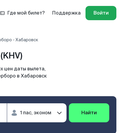
Где мой билет?
Поддержка
Войти
рборо - Хабаровск
(KHV)
х цен даты вылета,
ерборо в Хабаровск
Найти