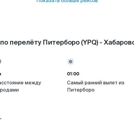
Показать больше рейсов
по перелёту Питерборо (YPQ) - Хабаровс
м
01:00
асстояние между
Самый ранний вылет из
ородами
Питерборо