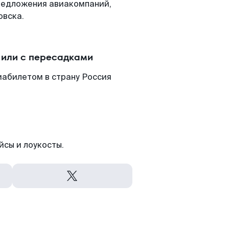
редложения авиакомпаний,
овска.
 или с пересадками
иабилетом в страну Россия
йсы и лоукосты.