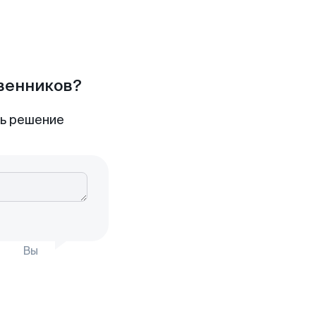
твенников?
ть решение
Вы