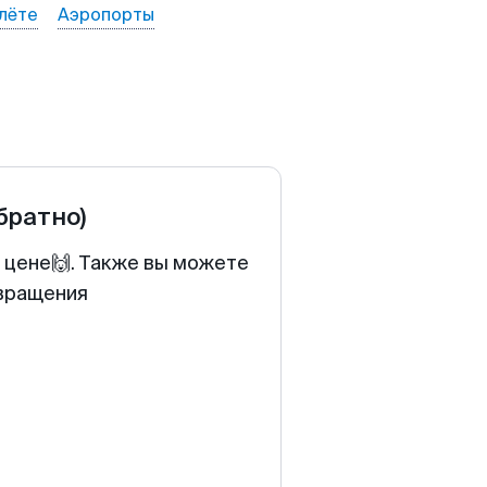
лёте
Аэропорты
обратно)
 цене🙌. Также вы можете
звращения