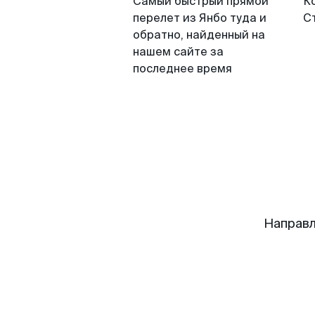
Самый быстрый прямой
К
перелет из Янбо туда и
С
обратно, найденный на
нашем сайте за
последнее время
Направл