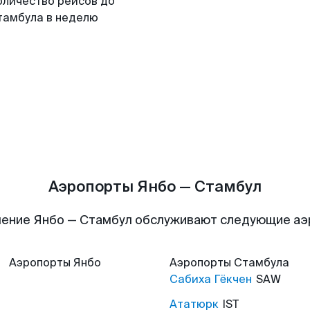
оличество рейсов до
тамбула в неделю
Аэропорты Янбо — Стамбул
ение Янбо — Стамбул обслуживают следующие а
Аэропорты
Янбо
Аэропорты
Стамбула
Сабиха Гёкчен
SAW
Ататюрк
IST