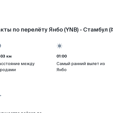
кты по перелёту Янбо (YNB) - Стамбул (I
033 км
01:00
асстояние между
Самый ранний вылет из
ородами
Янбо