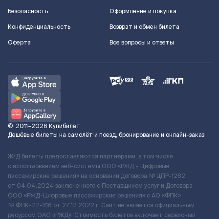
Безопасность
Оформление и покупка
Конфиденциальность
Возврат и обмен билета
Оферта
Все вопросы и ответы
©
2011–2026
Купибилет
Дешёвые билеты на самолёт и поезд, бронирование и онлайн-заказ
Ж/Д билеты предоставляются партнёрами, в том числе
с использованием веб-системы ООО «РЖД – Цифровые
пассажирские решения» на основании договора № ЦПР-1282
от 04.04.2024 заключенного с Поставщиком услуг и Договора
ООО «РЖД-Цифровые пассажирские решения» c АО «ФПК»
№ ФПК-22-316 от 27.12.2022 г. Сайт не является официальным
ресурсом ОАО «РЖД». Стоимость билетов включает сервисный