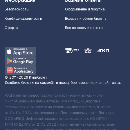
Информация
Важные ответы
Безопасность
Оформление и покупка
Конфиденциальность
Возврат и обмен билета
Оферта
Все вопросы и ответы
©
2011–2026
Купибилет
Дешёвые билеты на самолёт и поезд, бронирование и онлайн-заказ
Ж/Д билеты предоставляются партнёрами, в том числе
с использованием веб-системы ООО «РЖД – Цифровые
пассажирские решения» на основании договора № ЦПР-1282
от 04.04.2024 заключенного с Поставщиком услуг и Договора
ООО «РЖД-Цифровые пассажирские решения» c АО «ФПК»
№ ФПК-22-316 от 27.12.2022 г. Сайт не является официальным