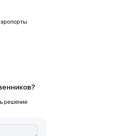
аэропорты
твенников?
ть решение