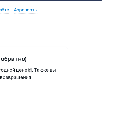
лёте
Аэропорты
 обратно)
годной цене🙌. Также вы
у возвращения