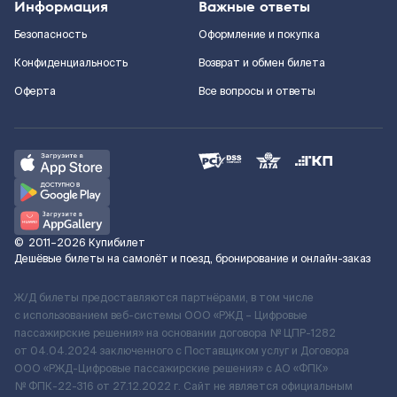
Информация
Важные ответы
Безопасность
Оформление и покупка
Конфиденциальность
Возврат и обмен билета
Оферта
Все вопросы и ответы
©
2011–2026
Купибилет
Дешёвые билеты на самолёт и поезд, бронирование и онлайн-заказ
Ж/Д билеты предоставляются партнёрами, в том числе
с использованием веб-системы ООО «РЖД – Цифровые
пассажирские решения» на основании договора № ЦПР-1282
от 04.04.2024 заключенного с Поставщиком услуг и Договора
ООО «РЖД-Цифровые пассажирские решения» c АО «ФПК»
№ ФПК-22-316 от 27.12.2022 г. Сайт не является официальным