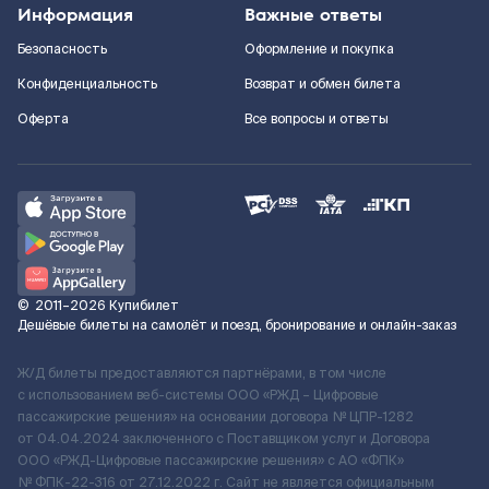
Информация
Важные ответы
Безопасность
Оформление и покупка
Конфиденциальность
Возврат и обмен билета
Оферта
Все вопросы и ответы
©
2011–2026
Купибилет
Дешёвые билеты на самолёт и поезд, бронирование и онлайн-заказ
Ж/Д билеты предоставляются партнёрами, в том числе
с использованием веб-системы ООО «РЖД – Цифровые
пассажирские решения» на основании договора № ЦПР-1282
от 04.04.2024 заключенного с Поставщиком услуг и Договора
ООО «РЖД-Цифровые пассажирские решения» c АО «ФПК»
№ ФПК-22-316 от 27.12.2022 г. Сайт не является официальным