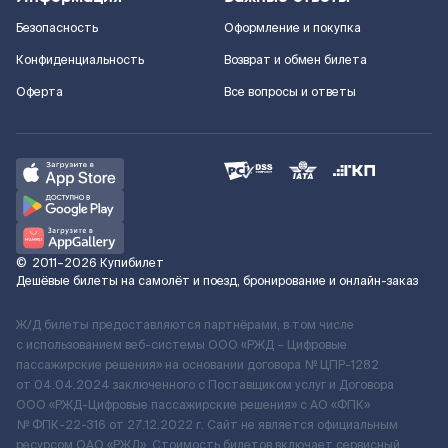
Безопасность
Оформление и покупка
Конфиденциальность
Возврат и обмен билета
Оферта
Все вопросы и ответы
©
2011–2026
Купибилет
Дешёвые билеты на самолёт и поезд, бронирование и онлайн-заказ
Ж/Д билеты предоставляются партнёрами, в том числе
с использованием веб-системы ООО «РЖД – Цифровые
пассажирские решения» на основании договора № ЦПР-1282
от 04.04.2024 заключенного с Поставщиком услуг и Договора
ООО «РЖД-Цифровые пассажирские решения» c АО «ФПК»
№ ФПК-22-316 от 27.12.2022 г. Сайт не является официальным
ресурсом ОАО «РЖД». Стоимость билетов включает сервисный