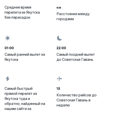
км
Среднее время
перелета из Якутска
Расстояние между
без пересадок
городами
01:00
22:00
Самый ранний вылет из
Самый поздний вылет
Якутска
до Советская Гавань
15
Самый быстрый
прямой перелет из
Количество рейсов до
Якутска туда и
Советская Гавань в
обратно, найденный на
неделю
нашем сайте за