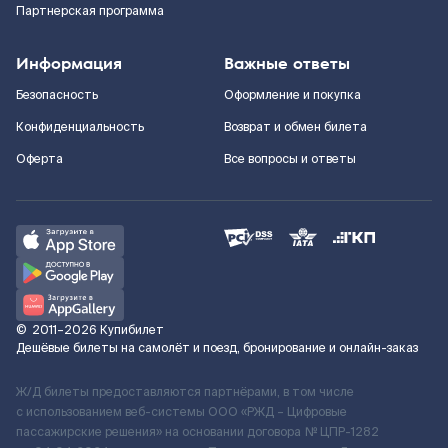
Партнерская программа
Информация
Важные ответы
Безопасность
Оформление и покупка
Конфиденциальность
Возврат и обмен билета
Оферта
Все вопросы и ответы
©
2011–2026
Купибилет
Дешёвые билеты на самолёт и поезд, бронирование и онлайн-заказ
Ж/Д билеты предоставляются партнёрами, в том числе
с использованием веб-системы ООО «РЖД – Цифровые
пассажирские решения» на основании договора № ЦПР-1282