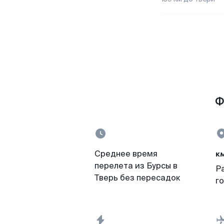
Ф
к
Среднее время
перелета из Бурсы в
Р
Тверь без пересадок
г