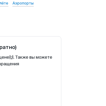
лёте
Аэропорты
братно)
 цене🙌. Также вы можете
звращения