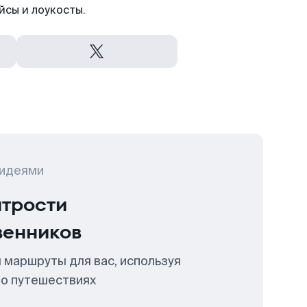
йсы и лоукосты.
 идеями
итрости
венников
 маршруты для вас, используя
 о путешествиях