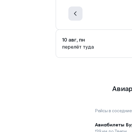
10 авг, пн
перелёт туда
Авиар
Рейсы в соседние
Авиабилеты
Бу
139
км до
Твери