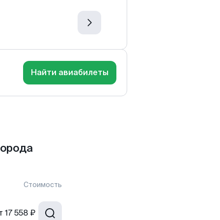
Найти авиабилеты
города
Стоимость
т
17 558 ₽