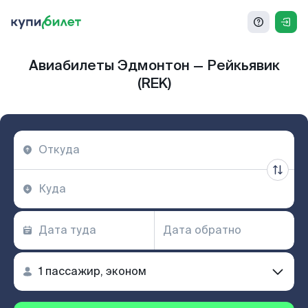
Авиабилеты Эдмонтон — Рейкьявик
(REK)