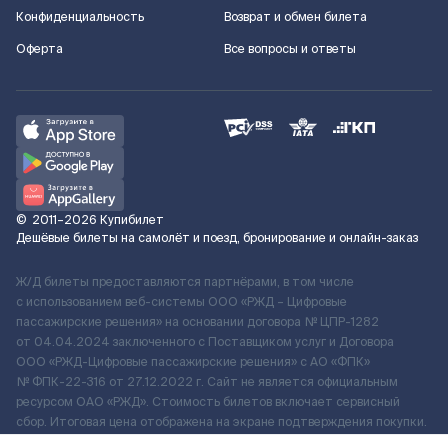
Конфиденциальность
Возврат и обмен билета
Оферта
Все вопросы и ответы
©
2011–2026
Купибилет
Дешёвые билеты на самолёт и поезд, бронирование и онлайн-заказ
Ж/Д билеты предоставляются партнёрами, в том числе
с использованием веб-системы ООО «РЖД – Цифровые
пассажирские решения» на основании договора № ЦПР-1282
от 04.04.2024 заключенного с Поставщиком услуг и Договора
ООО «РЖД-Цифровые пассажирские решения» c АО «ФПК»
№ ФПК-22-316 от 27.12.2022 г. Сайт не является официальным
ресурсом ОАО «РЖД». Стоимость билетов включает сервисный
сбор. Итоговая цена отображена на экране подтверждения покупки.
По вопросам рассмотрения обращений, жалоб, претензий граждан