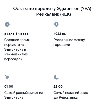
Факты по перелёту Эдмонтон (YEA) -
Рейкьявик (REK)
около 6 часов
4922 км
Среднее время
Расстояние между
перелета из
городами
Эдмонтона в
Рейкьявик без
пересадок
01:00
22:00
Самый ранний вылет из
Самый поздний вылет
Эдмонтона
до Рейкьявика