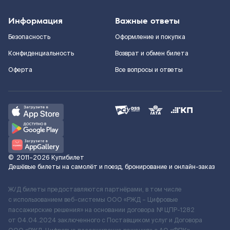
Информация
Важные ответы
Безопасность
Оформление и покупка
Конфиденциальность
Возврат и обмен билета
Оферта
Все вопросы и ответы
©
2011–2026
Купибилет
Дешёвые билеты на самолёт и поезд, бронирование и онлайн-заказ
Ж/Д билеты предоставляются партнёрами, в том числе
с использованием веб-системы ООО «РЖД – Цифровые
пассажирские решения» на основании договора № ЦПР-1282
от 04.04.2024 заключенного с Поставщиком услуг и Договора