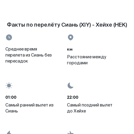
Факты по перелёту Сиань (XIY) - Хейхе (HEK)
км
Среднее время
перелета из Сиань без
Расстояние между
пересадок
городами
01:00
22:00
Самый ранний вылет из
Самый поздний вылет
Сиань
до Хейхе