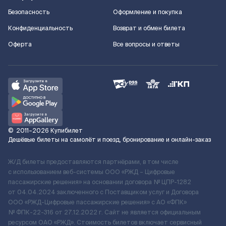
Безопасность
Оформление и покупка
Конфиденциальность
Возврат и обмен билета
Оферта
Все вопросы и ответы
©
2011–2026
Купибилет
Дешёвые билеты на самолёт и поезд, бронирование и онлайн-заказ
Ж/Д билеты предоставляются партнёрами, в том числе
с использованием веб-системы ООО «РЖД – Цифровые
пассажирские решения» на основании договора № ЦПР-1282
от 04.04.2024 заключенного с Поставщиком услуг и Договора
ООО «РЖД-Цифровые пассажирские решения» c АО «ФПК»
№ ФПК-22-316 от 27.12.2022 г. Сайт не является официальным
ресурсом ОАО «РЖД». Стоимость билетов включает сервисный