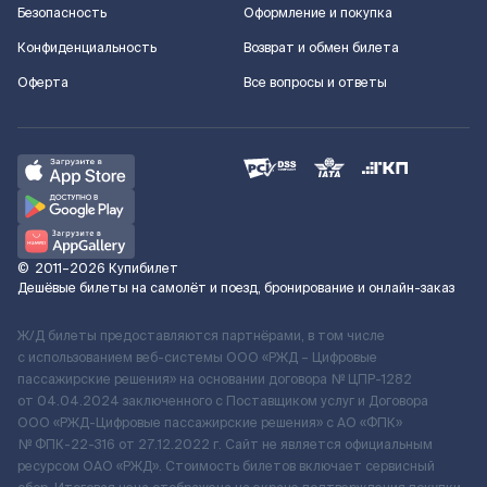
Безопасность
Оформление и покупка
Конфиденциальность
Возврат и обмен билета
Оферта
Все вопросы и ответы
©
2011–2026
Купибилет
Дешёвые билеты на самолёт и поезд, бронирование и онлайн-заказ
Ж/Д билеты предоставляются партнёрами, в том числе
с использованием веб-системы ООО «РЖД – Цифровые
пассажирские решения» на основании договора № ЦПР-1282
от 04.04.2024 заключенного с Поставщиком услуг и Договора
ООО «РЖД-Цифровые пассажирские решения» c АО «ФПК»
№ ФПК-22-316 от 27.12.2022 г. Сайт не является официальным
ресурсом ОАО «РЖД». Стоимость билетов включает сервисный