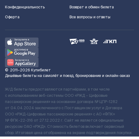
Конфиденциальность
Возврат и обмен билета
Оферта
Все вопросы и ответы
©
2011–2026
Купибилет
Дешёвые билеты на самолёт и поезд, бронирование и онлайн-заказ
Ж/Д билеты предоставляются партнёрами, в том числе
с использованием веб-системы ООО «РЖД – Цифровые
пассажирские решения» на основании договора № ЦПР-1282
от 04.04.2024 заключенного с Поставщиком услуг и Договора
ООО «РЖД-Цифровые пассажирские решения» c АО «ФПК»
№ ФПК-22-316 от 27.12.2022 г. Сайт не является официальным
ресурсом ОАО «РЖД». Стоимость билетов включает сервисный
сбор. Итоговая цена отображена на экране подтверждения покупки.