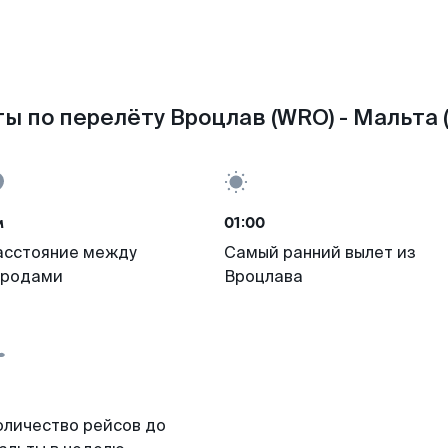
ы по перелёту Вроцлав (WRO) - Мальта 
м
01:00
асстояние между
Самый ранний вылет из
ородами
Вроцлава
оличество рейсов до