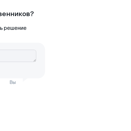
твенников?
ть решение
Вы