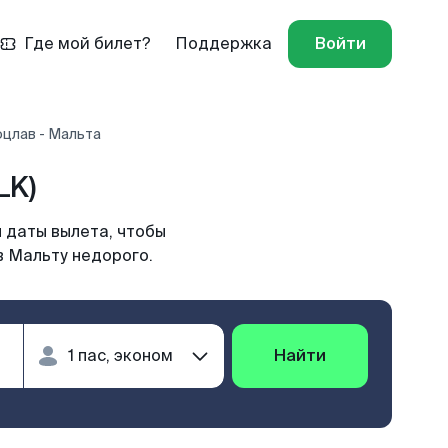
Где мой билет?
Поддержка
Войти
оцлав - Мальта
LK)
 даты вылета, чтобы
в Мальту недорого.
Найти