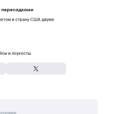
с пересадками
летом в страну США двумя
йсы и лоукосты.
 идеями