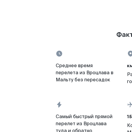
Факт
к
Среднее время
перелета из Вроцлава в
Р
Мальту без пересадок
г
15
Самый быстрый прямой
перелет из Вроцлава
К
туда и обратно,