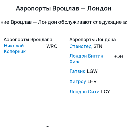
Аэропорты Вроцлав — Лондон
ние Вроцлав — Лондон обслуживают следующие 
Аэропорты
Вроцлава
Аэропорты
Лондона
Николай
WRO
Стенстед
STN
Коперник
Лондон Биггин
BQH
Хилл
Гатвик
LGW
Хитроу
LHR
Лондон Сити
LCY