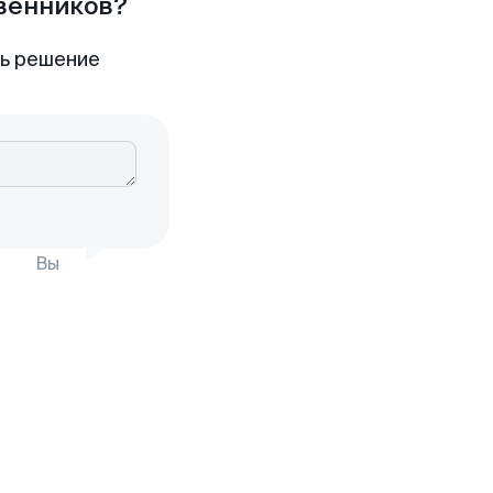
твенников?
ть решение
Вы