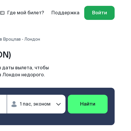
Где мой билет?
Поддержка
Войти
в Вроцлав - Лондон
ON)
 даты вылета, чтобы
в Лондон недорого.
Найти