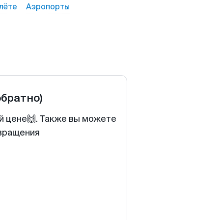
лёте
Аэропорты
обратно)
й цене🙌. Также вы можете
звращения