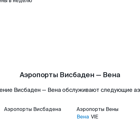
ены в неделю
Аэропорты Висбаден — Вена
ение Висбаден — Вена обслуживают следующие а
Аэропорты
Висбадена
Аэропорты
Вены
Вена
VIE