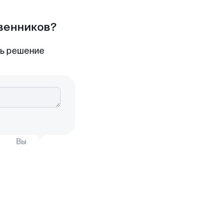
твенников?
ть решение
Вы