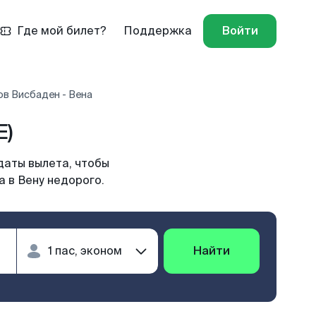
Где мой билет?
Поддержка
Войти
ов Висбаден - Вена
E)
даты вылета, чтобы
 в Вену недорого.
Найти