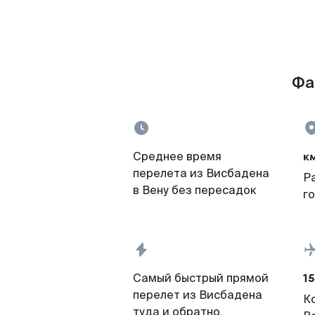
Фа
к
Среднее время
перелета из Висбадена
Р
в Вену без пересадок
г
15
Самый быстрый прямой
перелет из Висбадена
К
туда и обратно,