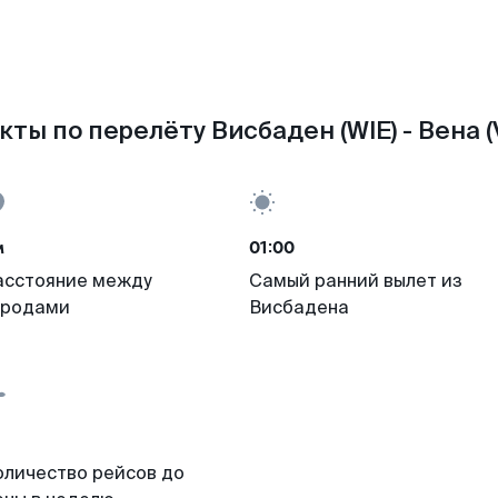
кты по перелёту Висбаден (WIE) - Вена (V
м
01:00
асстояние между
Самый ранний вылет из
ородами
Висбадена
оличество рейсов до