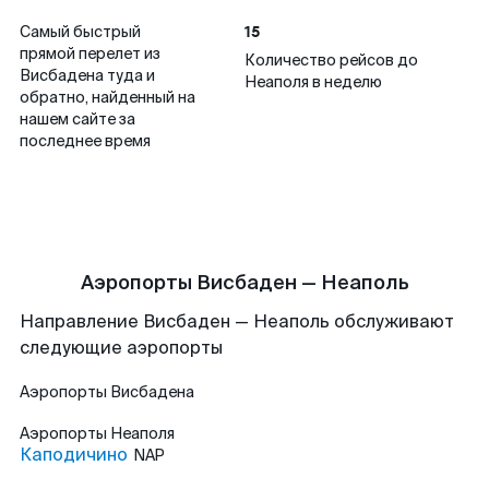
15
Самый быстрый
прямой перелет из
Количество рейсов до
Висбадена туда и
Неаполя в неделю
обратно, найденный на
нашем сайте за
последнее время
Аэропорты Висбаден — Неаполь
Направление Висбаден — Неаполь обслуживают
следующие аэропорты
Аэропорты
Висбадена
Аэропорты
Неаполя
Каподичино
NAP