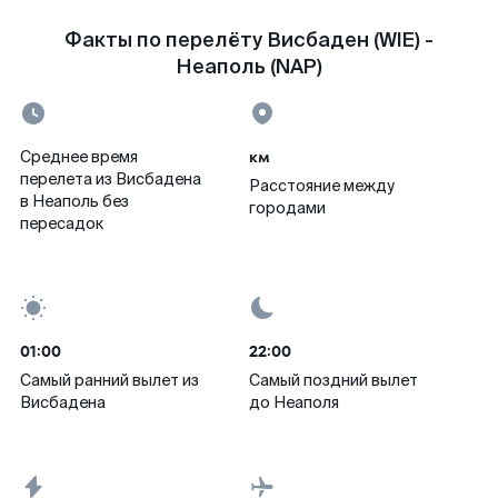
Факты по перелёту Висбаден (WIE) -
Неаполь (NAP)
км
Среднее время
перелета из Висбадена
Расстояние между
в Неаполь без
городами
пересадок
01:00
22:00
Самый ранний вылет из
Самый поздний вылет
Висбадена
до Неаполя