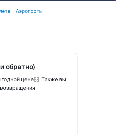
лёте
Аэропорты
 и обратно)
ыгодной цене🙌. Также вы
у возвращения