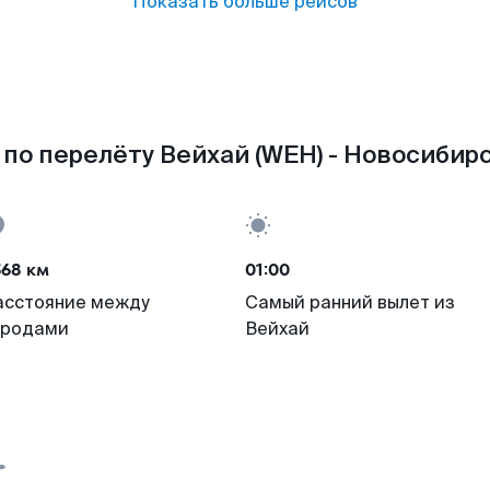
Показать больше рейсов
по перелёту Вейхай (WEH) - Новосибирс
568 км
01:00
асстояние между
Самый ранний вылет из
ородами
Вейхай