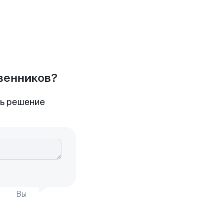
твенников?
ть решение
Вы