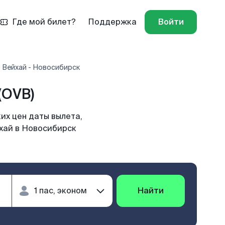
Где мой билет?
Поддержка
Войти
 Вейхай - Новосибирск
(OVB)
их цен даты вылета,
йхай в Новосибирск
Найти